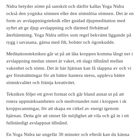
Nidra betyder
sömn
på sanskrit och därför kallas Yoga Nidra
också den yogiska sömnen eller den sömnlösa sömnen. Det är en
form av avslappningsteknik eller guidad djupmeditation med
syftet att ge djup avslappning och därmed förbättrad
återhämtning. Yoga Nidra utförs som regel bekvämt liggande på
rygg i savasana, gärna med filt, bolster och ögonkudde.
Meditationstekniken går ut på att låta kroppen komma långt ner i
avslappning medan sinnet är vaket, ett slags tillstånd mellan
vakenhet och sömn. Det är här hjärnan kan få slappna av och vi
ger förutsättningar för att bättre hantera stress, uppleva bättre
sömnkvalitet och främja kreativitet.
Tekniken följer ett givet format och går bland annat ut på att
rotera uppmärksamheten och medvetandet runt i kroppen i sk
kroppscanningar, för att skapa en cirkel av energi igenom
hjärnan. Detta gör att sinnet får möjlighet att vila och gå in i ett
fullständigt avslappnat tillstånd.
En Yoga Nidra tar ungefär 30 minuter och efteråt kan du känna