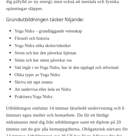
dig påfylld av ny energi, men också att mentala och fysiska
spänningar släpper.
Grundutbildningen täcker följande:
Yoga Nidra – grundläggande vetenskap
Filosofi och historia
Yoga Nidra olika skolor/tekniker
Stress och hur den påverkar hjärnan
Sömn och hur sömn påverkar oss
Vad ingår i en Yoga Nidra, hur är den upplagd och utformad
Olika typer av Yoga Nidra
Skriva sitt eget manus
Att undervisa eller leda en Nidra
Praktisera Yoga Nidra
Utbildningen omfattar 14 timmar lärarledd undervisning och 6
timmars egna studier och hemarbete. Du får ett färdigt
nidramanus med dig från utbildningen samt ett diplom på 20
timmar om du gör alla hemuppgifterna. Obligatorisk närvaro för
14 timmar. Utbildningen ger 20 CE hos Yoga Alliance för dig