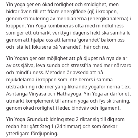
Yin yoga ger en ökad rörlighet och smidighet, men
bidrar även till ett friare energiflöde (qi) i kroppen,
genom stimulering av meridianerna (energikanalerna) i
kroppen. Yin Yoga kombineras ofta med mindfulness
som ger ett utmärkt verktyg i dagens hektiska samhälle
genom att hjälpa oss att lämna ‘görandet’ bakom oss
och istället fokusera på ‘varandet’, här och nu.
Yin Yogan ger oss möjlighet att på djupet nå nya delar
av oss själva, leva sunda och stressfria med mer närvaro
och mindfulness. Metoden är avsedd att nå
mjukdelarna i kroppen som inte berörs i samma
utsträckning i de mer yang-liknande yogaformerna t.ex.
Ashtanga Vinyasa och Hathayoga. Yin Yoga är därför ett
utmärkt komplement till annan yoga och fysisk träning,
genom ökad rörlighet i leder, bindväv och ligament.
Yin Yoga Grundutbildning steg 2 riktar sig till dig som
redan har gått Steg 1 (24 timmar) och som önskar
ytterligare fördjupning.